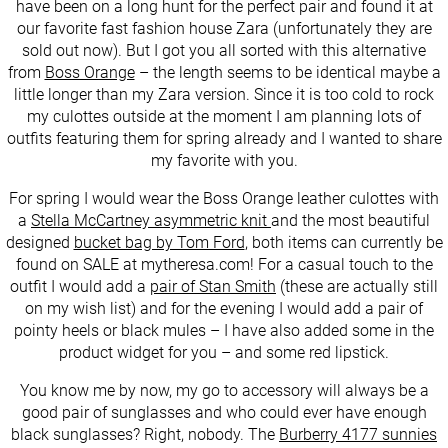
have been on a long hunt for the perfect pair and found it at
our favorite fast fashion house Zara (unfortunately they are
sold out now). But I got you all sorted with this alternative
from
Boss Orange
– the length seems to be identical maybe a
little longer than my Zara version. Since it is too cold to rock
my culottes outside at the moment I am planning lots of
outfits featuring them for spring already and I wanted to share
my favorite with you.
For spring I would wear the Boss Orange leather culottes with
a
Stella McCartney asymmetric knit
and the most beautiful
designed
bucket bag by Tom Ford
, both items can currently be
found on SALE at mytheresa.com! For a casual touch to the
outfit I would add a
pair of Stan Smith
(these are actually still
on my wish list) and for the evening I would add a pair of
pointy heels or black mules – I have also added some in the
product widget for you – and some red lipstick.
You know me by now, my go to accessory will always be a
good pair of sunglasses and who could ever have enough
black sunglasses? Right, nobody. The
Burberry 4177 sunnies